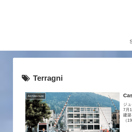
S
Terragni
Cas
Architecture
ジュゼ
7月
建築
（1