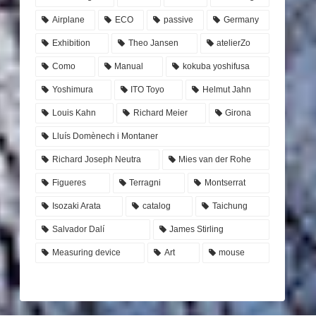
Airplane
ECO
passive
Germany
Exhibition
Theo Jansen
atelierZo
Como
Manual
kokuba yoshifusa
Yoshimura
ITO Toyo
Helmut Jahn
Louis Kahn
Richard Meier
Girona
Lluís Domènech i Montaner
Richard Joseph Neutra
Mies van der Rohe
Figueres
Terragni
Montserrat
Isozaki Arata
catalog
Taichung
Salvador Dalí
James Stirling
Measuring device
Art
mouse