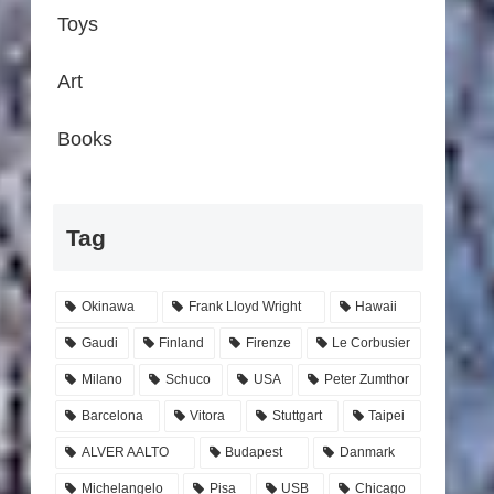
Toys
Art
Books
Tag
Okinawa
Frank Lloyd Wright
Hawaii
Gaudi
Finland
Firenze
Le Corbusier
Milano
Schuco
USA
Peter Zumthor
Barcelona
Vitora
Stuttgart
Taipei
ALVER AALTO
Budapest
Danmark
Michelangelo
Pisa
USB
Chicago