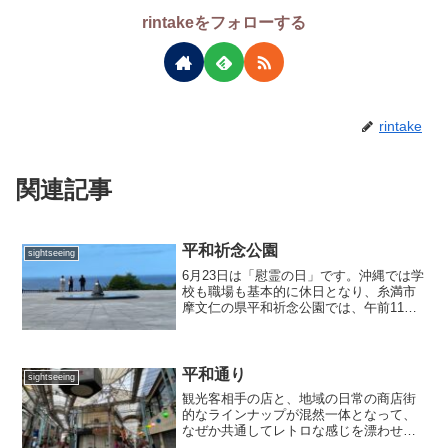
rintakeをフォローする
rintake
関連記事
平和祈念公園
sightseeing
6月23日は「慰霊の日」です。沖縄では学
校も職場も基本的に休日となり、糸満市
摩文仁の県平和祈念公園では、午前11時
50分から県主催の沖縄全戦没者追悼式が
開かれます。ラジオ放送も終日特集が組
まれ、静かな一日になります。今年の
「平和の詩」の朗読...
平和通り
sightseeing
観光客相手の店と、地域の日常の商店街
的なラインナップが混然一体となって、
なぜか共通してレトロな感じを漂わせる
魅力的な空間です。商店街からうるまを