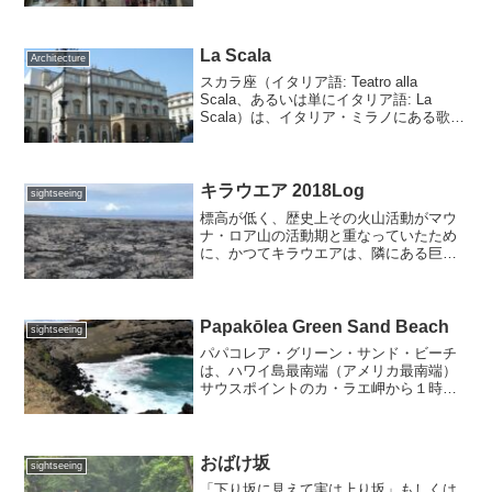
追い出して屋根を描けてしまおう。とい
う勢いで、随所にその場しのぎ的なディ
テールでとにかく半透明の...
La Scala
Architecture
スカラ座（イタリア語: Teatro alla
Scala、あるいは単にイタリア語: La
Scala）は、イタリア・ミラノにある歌劇
場で、初代の宮廷劇場以来の伝統を持つ
イタリアオペラ界の最高峰とされていま
す。スカラ座は数々の著名なオペラの...
キラウエア 2018Log
sightseeing
標高が低く、歴史上その火山活動がマウ
ナ・ロア山の活動期と重なっていたため
に、かつてキラウエアは、隣にある巨大
なマウナ・ロア山に付随する火山だと考
えられていました。しかし、構造上キラ
ウエア火山には、かなり最近になって形
成されたと考えられる頂上...
Papakōlea Green Sand Beach
sightseeing
パパコレア・グリーン・サンド・ビーチ
は、ハワイ島最南端（アメリカ最南端）
サウスポイントのカ・ラエ岬から１時間
ほど歩いて行ったところにあります。緑
色の砂浜は世界的にも珍しく、ハワイ島
を除くとグアム 、ガラパゴス諸島のフロ
レアナ島とノルウェーで...
おばけ坂
sightseeing
「下り坂に見えて実は上り坂」もしくは