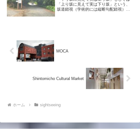
「上り坂に見えて実は下り坂」という、
坂道錯視（学術的には縦断勾配錯視）の
現象が起きる場所です。どう見ても登
坂…というところで車を止めてニュート
ラルにすると車が後退します。日本全国
にこのような現象が起こる道...
MOCA
Shintomicho Cultural Market
ホーム
sightseeing