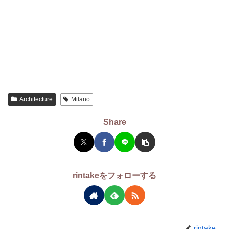
Architecture
Milano
Share
rintakeをフォローする
rintake