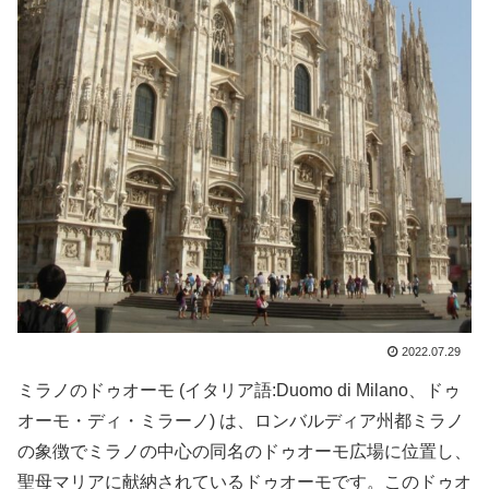
2022.07.29
ミラノのドゥオーモ (イタリア語:Duomo di Milano、ドゥ
オーモ・ディ・ミラーノ) は、ロンバルディア州都ミラノ
の象徴でミラノの中心の同名のドゥオーモ広場に位置し、
聖母マリアに献納されているドゥオーモです。このドゥオ