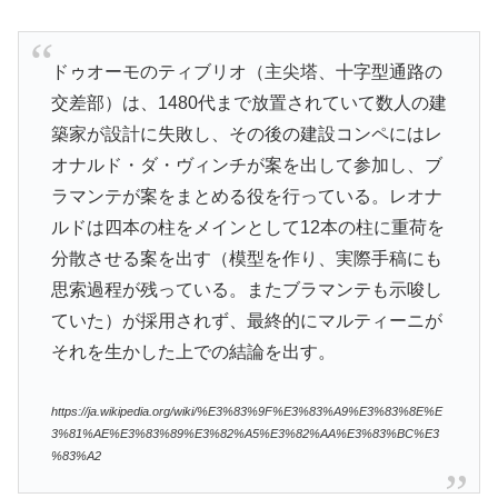
ドゥオーモのティブリオ（主尖塔、十字型通路の
交差部）は、1480代まで放置されていて数人の建
築家が設計に失敗し、その後の建設コンペにはレ
オナルド・ダ・ヴィンチが案を出して参加し、ブ
ラマンテが案をまとめる役を行っている。レオナ
ルドは四本の柱をメインとして12本の柱に重荷を
分散させる案を出す（模型を作り、実際手稿にも
思索過程が残っている。またブラマンテも示唆し
ていた）が採用されず、最終的にマルティーニが
それを生かした上での結論を出す。
https://ja.wikipedia.org/wiki/%E3%83%9F%E3%83%A9%E3%83%8E%E
3%81%AE%E3%83%89%E3%82%A5%E3%82%AA%E3%83%BC%E3
%83%A2