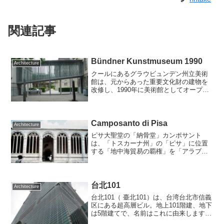
関連記事
Bündner Kunstmuseum 1990
Architecture
クールにあるグラウビュンデン州立美術
館は、元からあった重要文化財の建物を
改修し、1990年に美術館としてオープン
しました。本館と別館の渡り廊下をズン
トーが設計しました。2016年に新館が竣
工し、この廊下は撤去されているそうで
す。Google...
Camposanto di Pisa
Architecture
ピサ大聖堂の「納骨堂」カンポサント
は、「トスカーナ州」の「ピサ」に位置
する「地中海貿易の覇権」を「アラブ勢
力」と争い「パレルモ沖海戦（1064
年）」の勝利を記念して起工され「1272
年」に完成した「ピサ・ロマネスク様
式」の「最高傑作」と呼ば...
台北101
Architecture
台北101（ 臺北101）は、台湾台北市信義
区にある超高層ビル。地上101階建、地下
は5階建てで、名前はこれに由来します。
高さは509.2mで、 建設段階の名称は台北