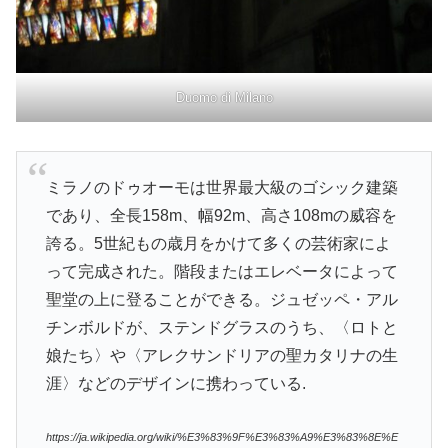
Duomo di Milano
ミラノのドゥオーモは世界最大級のゴシック建築
であり、全長158m、幅92m、高さ108mの威容を
誇る。5世紀もの歳月をかけて多くの芸術家によ
って完成された。階段またはエレベータによって
聖堂の上に登ることができる。ジュゼッペ・アル
チンボルドが、ステンドグラスのうち、〈ロトと
娘たち〉や〈アレクサンドリアの聖カタリナの生
涯〉などのデザインに携わっている.
https://ja.wikipedia.org/wiki/%E3%83%9F%E3%83%A9%E3%83%8E%E