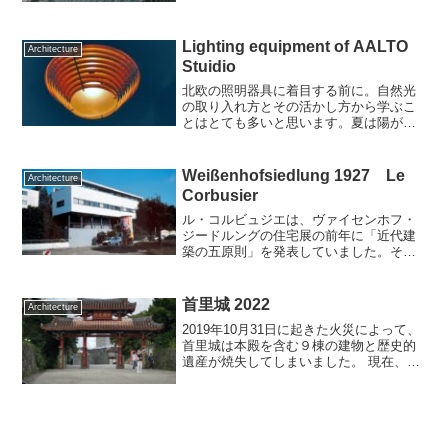
国際金融センターでした。7年間の工期を
経て、2004年に世界一の超高層建築...
Lighting equipment of AALTO
Architecture
Stuidio
北欧の照明器具に着目する前に。自然光
の取り入れ方とその活かし方から学ぶこ
とはとても多いと思います。夏は陽が沈
まない白夜の地の冬は日が短く、冬至の
ヘルシンキの日照時間は5時間48分しか無
く、薄暗い日が続きます。 逆に夏になる
Weißenhofsiedlung 1927 Le
Architecture
と昼間の時間が大幅...
Corbusier
ル・コルビュジエは、ヴァイセンホフ・
ジードルングの住宅展の前年に「近代建
築の五原則」を発表していました。その
実験住宅として提案したのが、この「ヴ
ァイセンホフ・ジードルングの住宅」で
す。ル・コルビュジエの「ヴァイセンホ
首里城 2022
Architecture
フ・ジードルングの住宅」...
2019年10月31日に起きた火災によって、
首里城は本殿を含む９棟の建物と歴史的
遺産が焼失してしまいました。 現在、首
里城は「見せる復興」に力を入れ、私た
ちも復興していく様子を間近で見られま
す。奄美諸島から八重山列島までの琉球
諸島には、約3...