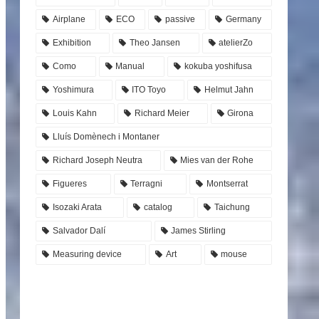
Airplane
ECO
passive
Germany
Exhibition
Theo Jansen
atelierZo
Como
Manual
kokuba yoshifusa
Yoshimura
ITO Toyo
Helmut Jahn
Louis Kahn
Richard Meier
Girona
Lluís Domènech i Montaner
Richard Joseph Neutra
Mies van der Rohe
Figueres
Terragni
Montserrat
Isozaki Arata
catalog
Taichung
Salvador Dalí
James Stirling
Measuring device
Art
mouse