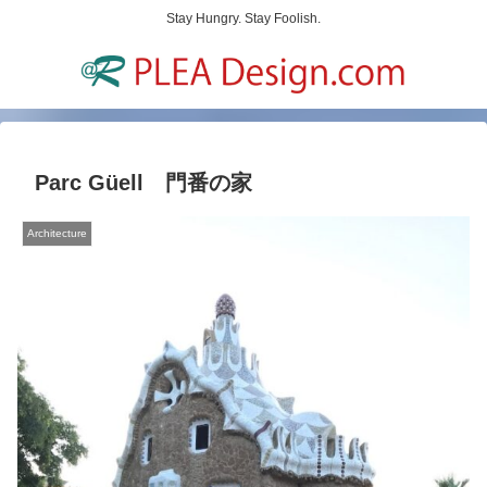
Stay Hungry. Stay Foolish.
Parc Güell 門番の家
Architecture