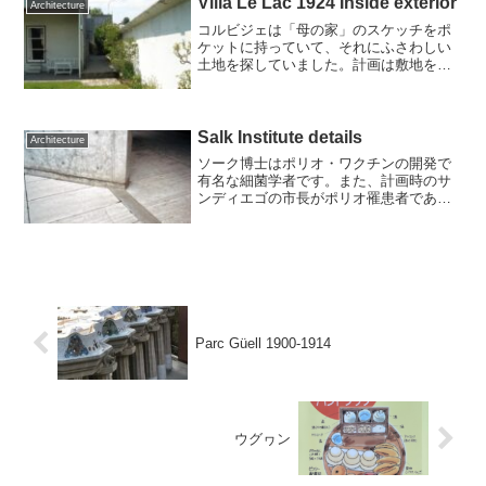
Villa Le Lac 1924 Inside exterior
Architecture
コルビジェは「母の家」のスケッチをポ
ケットに持っていて、それにふさわしい
土地を探していました。計画は敷地をロ
ケハンして、世界にひとつそこにしかな
い環境を読み取り、空間を切り取る作業
ですが、作りたい空間が先にあって、そ
れにぴったりの、世界でた...
Salk Institute details
Architecture
ソーク博士はポリオ・ワクチンの開発で
有名な細菌学者です。また、計画時のサ
ンディエゴの市長がポリオ罹患者であっ
たことも手伝って、個人的にサンディエ
ゴへの研究所誘致が進められたそうで
す。美しい研究所にしたかったソーク博
士は、「芸術家のピカソを招...
Parc Güell 1900-1914
ウグヮン