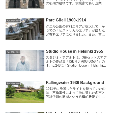
の初期の建物です。実業家であり企業家
のエウセビ・グエルはますますガウディ
に魅了され、今度はガウディにコンデ・
デル・アサルト通り（現ノウ・デ・ラ・
ランブラ）、ランカスター...
Parc Güell 1900-1914
Architecture
グエル公園の有料エリアが拡大して、か
つての「ヒストリカルエリア」がほとん
ど有料エリアになりました。また、営業
時間が9:30～19:30に短縮されています。
ガウディの「大階段（トカゲの像）」を
はじめとする大半の主要モニュメントは
この「有料エリ...
Studio House in Helsinki 1955
Architecture
スタジオ・アアルトは、3冊セットのアア
ルトの作品集「ISBN 3 7608 8058 4」の
Ⅰ、p.248に「Studio House in Helsinki」
として、メインフロアの平面図と模型写
真だけでつつましやかに紹介されていま
す。今は...
Fallingwater 1936 Background
Architecture
1911年に帰国したライトを待っていたの
は、不倫事件によって地に落ちた名声と
設計依頼の激減という危機的状況でし
た。妻は依然として離婚に応じませんで
したが、ライトはチェニー夫人との新居
を構えるべく、母アンナに与えられたウ
ィスコンシン州スプリン...