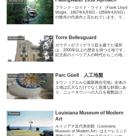
Architecture
フランク・ロイド・ライト（Frank Lloyd
Wright、1867年6月8日 - 1959年4月9日）
の晩年の代表作と言われています。ライ
トは、この作品の成功で、当時どん底の
状況から復活することができました。69
歳の時の作品です。フォ...
Torre Bellesguard
Architecture
ガウディがフィゲラス廷を建てた場所
は、2000年以上の歴史を持つ土地です。
紀元前のイベリア人の時代からこの地域
には常に人が住んでいたことを示す遺跡
が見つかっています。この辺りには 豊富
な地下水があり、バルセロナの街を360度
見渡せるこの地...
Parc Güell 人工地盤
Architecture
タウン（グエル公園新興住宅地）全体の
土地は広大なだけでなく急激な斜面にあ
り、ニュータウンへの入口を複数設ける
ことが必要でした。タウンの最も低い部
分に設けられた正門は、それ以前にこの
土地の所有者であった侯爵の家に行くた
めに利用されていたアプロ...
Louisiana Museum of Modern
Museum
Art
ルイジアナ近代美術館（Louisiana
Museum of Modern Art）はエーレスンド
海峡の近く、デンマークのコペンハーゲ