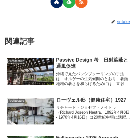
rintake
関連記事
Passive Design 考 日射遮蔽と
Architecture
通風促進
沖縄で見たパッシブクーリングの手法
は、オルゲーの生気候図のとおり、暑熱
地域の暑さを和らげるためには、直射を
避けて通風を図ることが必須です。沖縄
の気候で育まれた土着建築から、数々の
パッシブクーリング手法を学ぶことがで
ローヴェル邸（健康住宅）1927
Architecture
きます。DESIGN WI...
リチャード・ジョセフ・ノイトラ
（Richard Joseph Neutra、1892年4月8日
- 1970年4月16日）は20世紀中頃に活躍し
たオーストリアのユダヤ系ドイツ人のア
メリカの建築家。ドイツ語読みではリヒ
ャルト・ヨーゼフ・ノイト...
Fallingwater 1936 Aproach