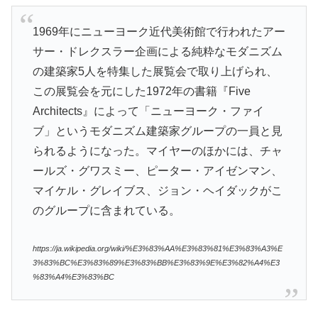
1969年にニューヨーク近代美術館で行われたアー
サー・ドレクスラー企画による純粋なモダニズム
の建築家5人を特集した展覧会で取り上げられ、
この展覧会を元にした1972年の書籍『Five
Architects』によって「ニューヨーク・ファイ
ブ」というモダニズム建築家グループの一員と見
られるようになった。マイヤーのほかには、チャ
ールズ・グワスミー、ピーター・アイゼンマン、
マイケル・グレイブス、ジョン・ヘイダックがこ
のグループに含まれている。
https://ja.wikipedia.org/wiki/%E3%83%AA%E3%83%81%E3%83%A3%E
3%83%BC%E3%83%89%E3%83%BB%E3%83%9E%E3%82%A4%E3
%83%A4%E3%83%BC